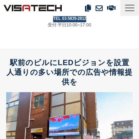
TEL 03-5839-2812
事業紹介
受付:平日10:00~17:00
製品ラインアップ
事例
ブログ
駅前のビルにLEDビジョンを設置
会社情報
人通りの多い場所での広告や情報提
供を