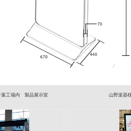
ﾟﾘｹﾐｶﾙ様 千葉工場内 製品展示室 山野楽器様