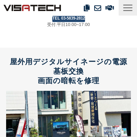
TEL 03-5839-2812
事業紹介
受付:平日10:00~17:00
製品ラインアップ
事例
ブログ
屋外用デジタルサイネージの電源
会社情報
基板交換
画面の暗転を修理