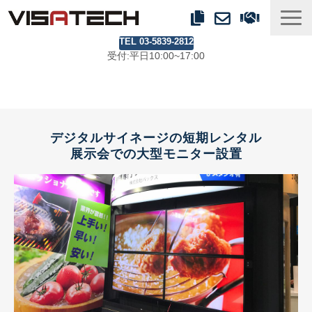
TEL 03-5839-2812
事業紹介
受付:平日10:00~17:00
製品ラインアップ
事例
ブログ
デジタルサイネージの短期レンタル
会社情報
展示会での大型モニター設置