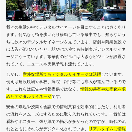
我々の生活の中でデジタルサイネージを目にすることは良くあり
ます。何気なく街を歩いたり移動している最中でも、知らないう
ちに数々のデジタルサイネージを見ています。店舗や商業施設で
は広告が流れていたり、駅やバス停でも時刻表がデジタルサイネ
ージになっています。繁華街のビルには大きなビジョンが設置さ
れていて、ニュースや天気予報も流れています。
しかし、
意外な場所でもデジタルサイネージは活躍
しています。
例えば建設現場や学校、病院、銀行等にも導入が進んでいるので
す。これらは広告や情報提供ではなく、
情報の共有や効率化を求
めたデジタルサイネージ
です。
安全の喚起や授業や会議での情報共有を効率的にしたり、利用者
の流れをスムーズにするために取り入れられています。一昔前は
看板やポスター、張り紙での掲示が多かったのですが、時代の流
れとともにそれらがデジタル化されていき、
リアルタイムに情報