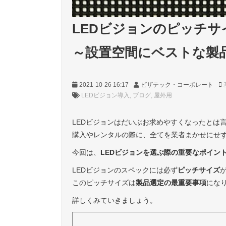
LEDビジョンのピッチサ
～設置空間にベストな製
2021-10-26 16:17
ビザテック・コーポレート
LEDビジョン導入
ブログ
屋外用
LEDビジョンはだいぶお求めやすくなったとは
購入やレンタルの際に、全てを業者まかせにせ
今回は、
LEDビジョンを選ぶ際の重要なポイン
LEDビジョンのスペックには必ず
ピッチサイズ
このピッチサイズは
製品選定の最重要事項
にな
詳しくみていきましょう。