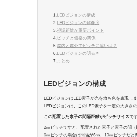
1.
LEDビジョンの構成
2.
LEDビジョンの解像度
3.
視認距離が重要ポイント
4.
ピッチと価格の関係
5.
屋内と屋外でピッチに違いは？
6.
LEDビジョンの明るさ
7.
まとめ
LEDビジョンの構成
LEDビジョンはLED素子が光を放ち色を表現し
LEDビジョンは、このLED素子を一定の大き
この
配置した素子の間隔距離がピッチサイズ
で
2㎜ピッチですと、配置された素子と素子の間（
6㎜ピッチの場合は間隔が6㎜、10㎜ピッチだと