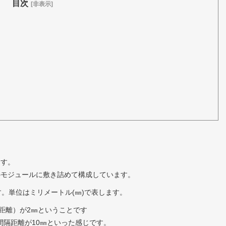
目次
[非表示]
ます。
さのモジュールに敷き詰めて構成しています。
す。単位はミリメートル(㎜)で表します。
距離）が2㎜ということです
間隔距離が10㎜といった感じです。